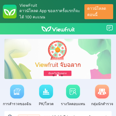
ViewFruit
ดาวน์โหลด
ดาวน์โหลด App ของเราครั้งแรกก็จะ
ตอนนี้
ได้ 100 คะแนน
กดปุ่มเพื่อรีเฟรชหน้าเพจ
***
03:07 แลกเปลี่ยนคะแนน 2500 คะแน
แลกเปลี่ยนคะแนน
***
08:27 แลกเปลี่ยนคะแนน 2500 คะแน
แลกเปลี่ยนคะแนน
***
07:37 แลกเปลี่ยนคะแนน 2500 คะแน
แลกเปลี่ยนคะแนน
***
07:25 แลกเปลี่ยนคะแนน 2500 คะแน
แลกเปลี่ยนคะแนน
***
06:52 แลกเปลี่ยนคะแนน 2500 คะแน
แลกเปลี่ยนคะแนน
***
06:33 แลกเปลี่ยนคะแนน 2500 คะแน
แลกเปลี่ยนคะแนน
การสำรวจของฉัน
PK/โหวต
รางวัลตอบแทน
กลุ่มนักสำรวจ
***
05:41 มีส่วนร่วม แบบสำรวจออนไลน์
แลกเปลี่ยนคะแนน